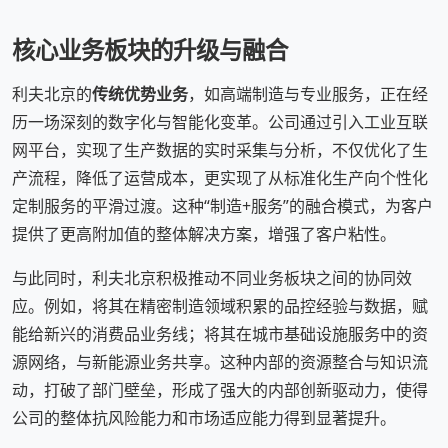
核心业务板块的升级与融合
利夫北京的
传统优势业务
，如高端制造与专业服务，正在经
历一场深刻的数字化与智能化变革。公司通过引入工业互联
网平台，实现了生产数据的实时采集与分析，不仅优化了生
产流程，降低了运营成本，更实现了从标准化生产向个性化
定制服务的平滑过渡。这种“制造+服务”的融合模式，为客户
提供了更高附加值的整体解决方案，增强了客户粘性。
与此同时，利夫北京积极推动不同业务板块之间的协同效
应。例如，将其在精密制造领域积累的品控经验与数据，赋
能给新兴的消费品业务线；将其在城市基础设施服务中的资
源网络，与新能源业务共享。这种内部的资源整合与知识流
动，打破了部门壁垒，形成了强大的内部创新驱动力，使得
公司的整体抗风险能力和市场适应能力得到显著提升。