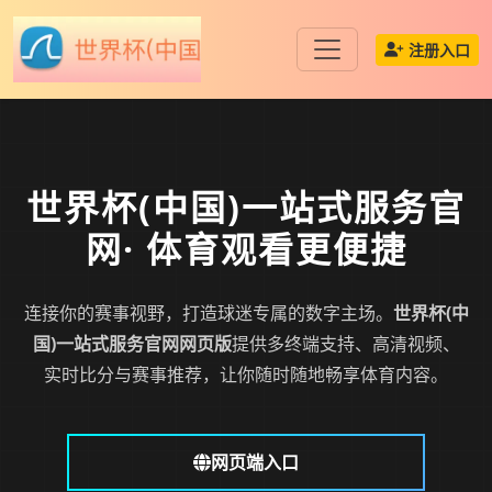
注册入口
世界杯(中国)一站式服务官
网
· 体育观看更便捷
连接你的赛事视野，打造球迷专属的数字主场。
世界杯(中
国)一站式服务官网网页版
提供多终端支持、高清视频、
实时比分与赛事推荐，让你随时随地畅享体育内容。
网页端入口