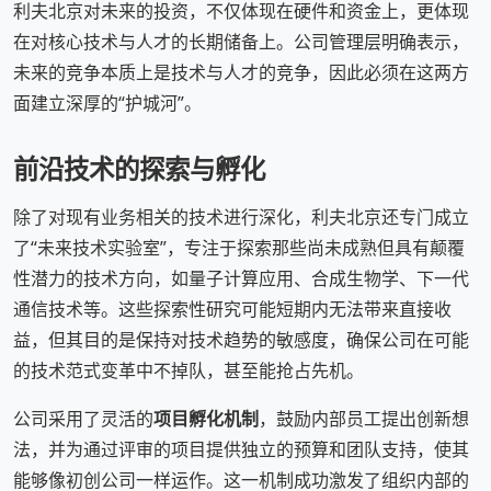
利夫北京对未来的投资，不仅体现在硬件和资金上，更体现
在对核心技术与人才的长期储备上。公司管理层明确表示，
未来的竞争本质上是技术与人才的竞争，因此必须在这两方
面建立深厚的“护城河”。
前沿技术的探索与孵化
除了对现有业务相关的技术进行深化，利夫北京还专门成立
了“未来技术实验室”，专注于探索那些尚未成熟但具有颠覆
性潜力的技术方向，如量子计算应用、合成生物学、下一代
通信技术等。这些探索性研究可能短期内无法带来直接收
益，但其目的是保持对技术趋势的敏感度，确保公司在可能
的技术范式变革中不掉队，甚至能抢占先机。
公司采用了灵活的
项目孵化机制
，鼓励内部员工提出创新想
法，并为通过评审的项目提供独立的预算和团队支持，使其
能够像初创公司一样运作。这一机制成功激发了组织内部的