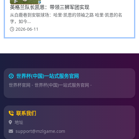
英格兰队长凯恩：带领三狮军团实现
从白鹿巷到安联球场：哈里·凯恩的领袖之路 哈里·凯恩的名
字，如今...
2026-06-11
世界杯(中国)一站式服务官网
世界杯官网 - 世界杯(中国)一站式服务官网 -
联系我们
地址
support@mzlgame.com