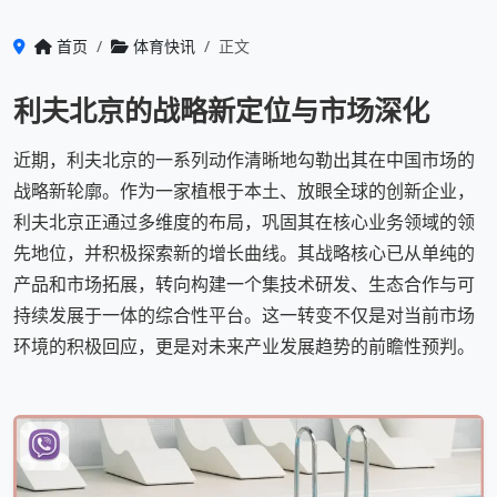
首页
体育快讯
正文
利夫北京的战略新定位与市场深化
近期，利夫北京的一系列动作清晰地勾勒出其在中国市场的
战略新轮廓。作为一家植根于本土、放眼全球的创新企业，
利夫北京正通过多维度的布局，巩固其在核心业务领域的领
先地位，并积极探索新的增长曲线。其战略核心已从单纯的
产品和市场拓展，转向构建一个集技术研发、生态合作与可
持续发展于一体的综合性平台。这一转变不仅是对当前市场
环境的积极回应，更是对未来产业发展趋势的前瞻性预判。