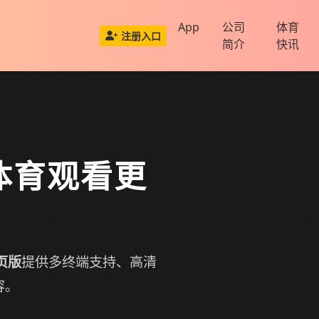
App
公司
体育
注册入口
简介
快讯
 体育观看更
页版
提供多终端支持、高清
容。