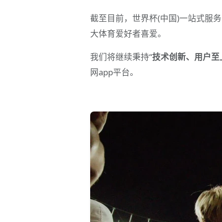
截至目前，世界杯(中国)一站式服务
大体育爱好者喜爱。
我们将继续秉持“
技术创新、用户至
网app平台。