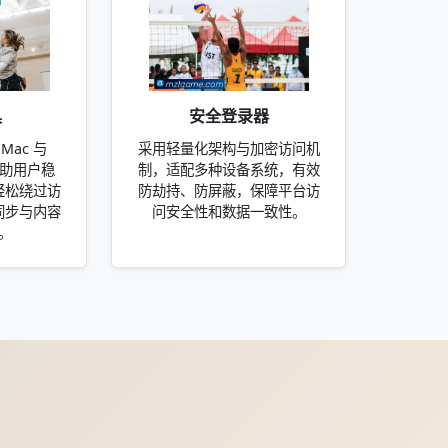
具
安全登录器
Mac 与
采用轻量化架构与加密访问机
，帮助用户稳
制，适配多种设备系统，有效
轻松绕过访
防劫持、防屏蔽，保障平台访
同步与内容
问安全性和数据一致性。
。