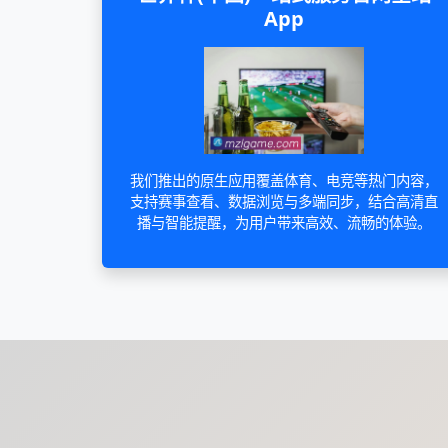
App
我们推出的原生应用覆盖体育、电竞等热门内容，
支持赛事查看、数据浏览与多端同步，结合高清直
播与智能提醒，为用户带来高效、流畅的体验。