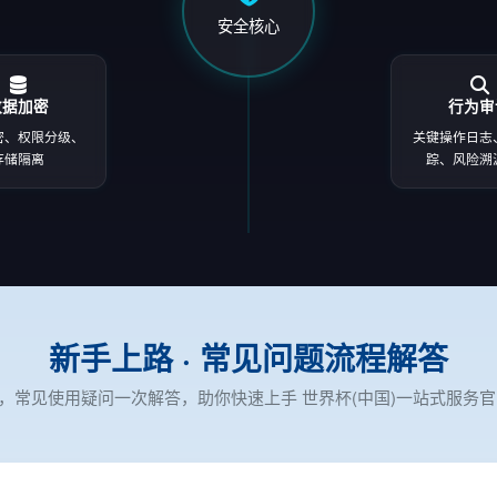
安全核心
数据加密
行为审
密、权限分级、
关键操作日志
存储隔离
踪、风险溯
新手上路 · 常见问题流程解答
，常见使用疑问一次解答，助你快速上手 世界杯(中国)一站式服务官